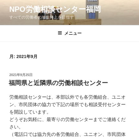
コ
NPO労働相談センター福岡
ン
すべての労働者の地位向上を目指す
テ
ン
ツ
メニュー
へ
ス
キ
月:
2021年9月
ッ
プ
投
2021年9月25日
稿
福岡県と近隣県の労働相談センター
日:
労働相談センターは、本部以外でも各労働組合、ユニオ
ン、市民団体の協力で下記の場所でも相談受付センター
を開設しています。
どうぞお気軽に、最寄りの労働センターまでご連絡くだ
さい。
（電話口では協力先の各労働組合、ユニオン、市民団体