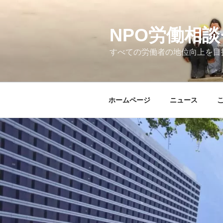
コ
ン
テ
NPO労働相
ン
すべての労働者の地位向上を目
ツ
へ
ス
キ
ホームページ
ニュース
ッ
プ