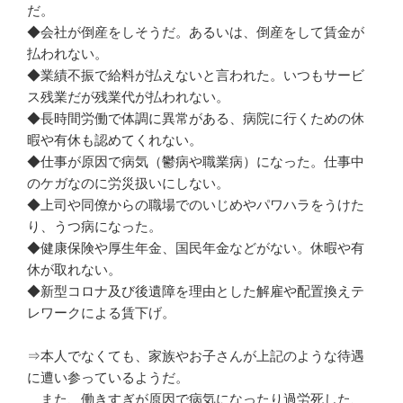
だ。
◆会社が倒産をしそうだ。あるいは、倒産をして賃金が
払われない。
◆業績不振で給料が払えないと言われた。いつもサービ
ス残業だが残業代が払われない。
◆長時間労働で体調に異常がある、病院に行くための休
暇や有休も認めてくれない。
◆仕事が原因で病気（鬱病や職業病）になった。仕事中
のケガなのに労災扱いにしない。
◆上司や同僚からの職場でのいじめやパワハラをうけた
り、うつ病になった。
◆健康保険や厚生年金、国民年金などがない。休暇や有
休が取れない。
◆新型コロナ及び後遺障を理由とした解雇や配置換えテ
レワークによる賃下げ。
⇒本人でなくても、家族やお子さんが上記のような待遇
に遭い参っているようだ。
また、働きすぎが原因で病気になったり過労死した、