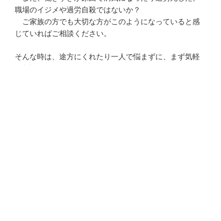
職場のイジメや過労自殺ではないか？
ご家族の方でも大切な方がこのようになっていると感
じていればご相談ください。
そんな時は、途方にくれたり一人で悩まずに、まず気軽
に相談してみてください。
相談にお金はかかりません。
秘密厳守であなたの相談が他の人に知られることはあり
ません。
電話やメールで疑問が解決するかもしれません。
センタへ来所されじっくり話してみるのもいいですね。
ひとりでは解決できそうにない・・・、言い返せない、
泣き寝入りするしかない？
だけど・・・というあなたに力を貸します。
あなた一人で会社と交渉したり裁判をするのではなく、
例えば、労働組合に加入し私たちと一緒に会社と交渉し
たり、弁護士さんと一緒に裁判をするなど、色々な手