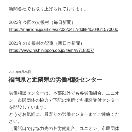
新聞各社でも取り上げられております。
2022年今回の支援村（毎日新聞）
https://mainichi.jp/articles/20220417/ddl/k40/040/157000c
2021年の支援村の記事（西日本新聞）
https://www.nishinippon.co.jp/item/n/718807/
投
2021年9月25日
稿
福岡県と近隣県の労働相談センター
日:
労働相談センターは、本部以外でも各労働組合、ユニオ
ン、市民団体の協力で下記の場所でも相談受付センター
を開設しています。
どうぞお気軽に、最寄りの労働センターまでご連絡くだ
さい。
（電話口では協力先の各労働組合、ユニオン、市民団体