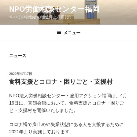
コ
NPO労働相談センター福岡
ン
すべての労働者の地位向上を目指す
テ
ン
ツ
メニュー
へ
ス
キ
ニュース
ッ
プ
投
2022年4月17日
稿
食料支援とコロナ・困りごと・支援村
日:
NPO法人労働相談センター・雇用アクション福岡は、4月
16日に、真鶴会館において、食料支援とコロナ・困りご
と・支援村を開催いたしました。
コロナ禍で雇止めや失業状態にある人を支援するために
2021年より実施しております。